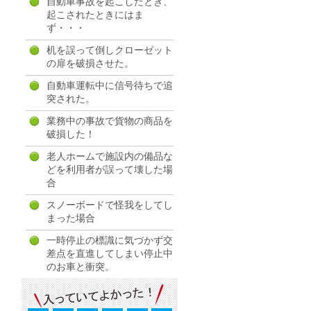
自動車事故を起こしたとき、
起こされたときにはま
ず・・・
机を誤って倒しクローゼット
の扉を破損させた。
自動車運転中に信号待ちで追
突された。
業務中の事故で貨物の商品を
破損した！
老人ホームで施設内の備品な
どを利用者が誤って壊した場
合
スノーボードで怪我をしてし
まった場合
一時停止の標識に気づかず交
差点を直進してしまい停止中
のお車と衝突。