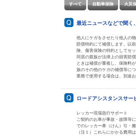
すべて
自動車保険
火災
最近ニュースなどで聞く
他人にケガをさせたり他人の物
賠償特約にて補償します。以前
険、傷害保険の特約としてセッ
同居の親族が法律上の損害賠償
ときは補償が重複し、保険料が
族のその他のケガの補償等につ
業務で使用する場合は、別途お
ロードアシスタンスサー
レッカー現場急行サポート
ご契約のお車が事故・故障等に
でのレッカー牽（けん）引・搬
（注１）これらにかかる費用は