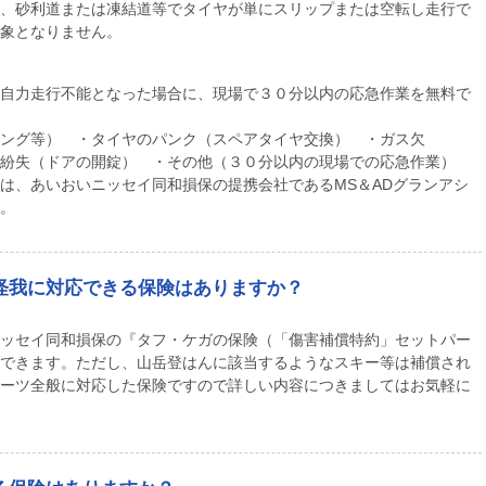
、砂利道または凍結道等でタイヤが単にスリップまたは空転し走行で
象となりません。
自力走行不能となった場合に、現場で３０分以内の応急作業を無料で
ング等） ・タイヤのパンク（スペアタイヤ交換） ・ガス欠
紛失（ドアの開錠） ・その他（３０分以内の現場での応急作業）
は、あいおいニッセイ同和損保の提携会社であるMS＆ADグランアシ
。
怪我に対応できる保険はありますか？
ッセイ同和損保の『タフ・ケガの保険（「傷害補償特約」セットパー
できます。ただし、山岳登はんに該当するようなスキー等は補償され
ーツ全般に対応した保険ですので詳しい内容につきましてはお気軽に