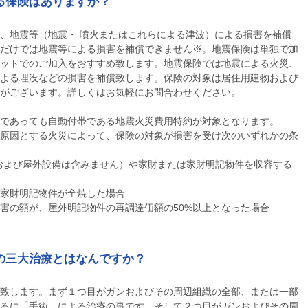
る保険はありますか？
、地震等（地震・ 噴火またはこれらによる津波）による損害を補償
だけでは地震等による損害を補償できません※。地震保険は単独で加
ットでのご加入をおすすめ致します。地震保険では地震による火災、
よる埋没などの損害を補償致します。保険の対象は居住用建物および
がございます。詳しくはお気軽にお問合わせください。
であっても自動付帯である地震火災費用特約が対象となります。
原因とする火災によって、保険の対象が損害を受け次のいずれかの条
および屋外設備は含みません）や家財または家財明記物件を収容する
家財明記物件が全焼した場合
害の額が、屋外明記物件の再調達価額の50%以上となった場合
の三大治療とはなんですか？
致します。まず１つ目がガンおよびその周辺組織の全部、または一部
るに「手術」による治療の事です。そして２つ目がガンおよびその周