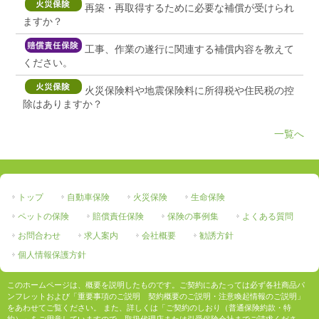
再築・再取得するために必要な補償が受けられ
ますか？
工事、作業の遂行に関連する補償内容を教えて
ください。
火災保険料や地震保険料に所得税や住民税の控
除はありますか？
一覧へ
トップ
自動車保険
火災保険
生命保険
ペットの保険
賠償責任保険
保険の事例集
よくある質問
お問合わせ
求人案内
会社概要
勧誘方針
個人情報保護方針
このホームページは、概要を説明したものです。ご契約にあたっては必ず各社商品パ
ンフレットおよび「重要事項のご説明 契約概要のご説明・注意喚起情報のご説明」
をあわせてご覧ください。 また、詳しくは「ご契約のしおり（普通保険約款・特
約）」をご用意していますので、取扱代理店または引受保険会社までご請求くださ