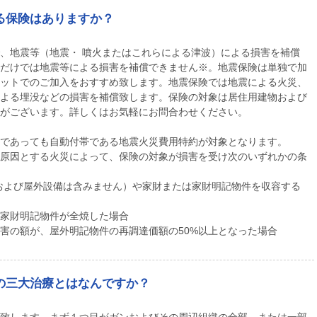
る保険はありますか？
、地震等（地震・ 噴火またはこれらによる津波）による損害を補償
だけでは地震等による損害を補償できません※。地震保険は単独で加
ットでのご加入をおすすめ致します。地震保険では地震による火災、
よる埋没などの損害を補償致します。保険の対象は居住用建物および
がございます。詳しくはお気軽にお問合わせください。
であっても自動付帯である地震火災費用特約が対象となります。
原因とする火災によって、保険の対象が損害を受け次のいずれかの条
および屋外設備は含みません）や家財または家財明記物件を収容する
家財明記物件が全焼した場合
害の額が、屋外明記物件の再調達価額の50%以上となった場合
の三大治療とはなんですか？