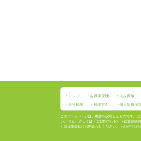
トップ
自動車保険
火災保険
会社概要
勧誘方針
個人情報保
このホームページは、概要を説明したものです。ご
い。 また、詳しくは「ご契約のしおり（普通保険
引受保険会社にお問合わせください。（2024年1月承認）