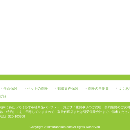
生命保険
ペットの保険
賠償責任保険
保険の事例集
よくあ
護方針
契約にあたっては必ず各社商品パンフレットおよび「重要事項のご説明 契約概要のご説明
約款・特約）」をご用意していますので、取扱代理店または引受保険会社までご請求ください
B23-103768
Copyright © kimurahoken.com All rights Reserved.