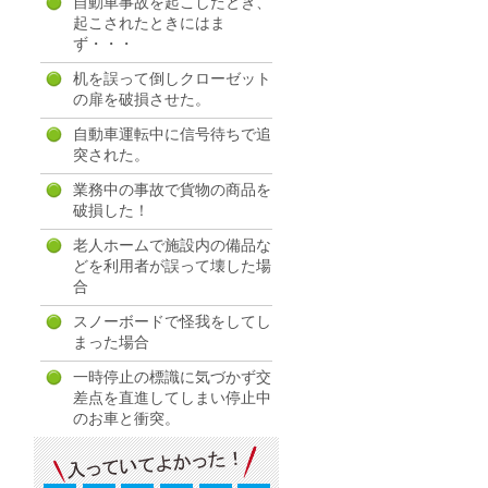
自動車事故を起こしたとき、
起こされたときにはま
ず・・・
机を誤って倒しクローゼット
の扉を破損させた。
自動車運転中に信号待ちで追
突された。
業務中の事故で貨物の商品を
破損した！
老人ホームで施設内の備品な
どを利用者が誤って壊した場
合
スノーボードで怪我をしてし
まった場合
一時停止の標識に気づかず交
差点を直進してしまい停止中
のお車と衝突。