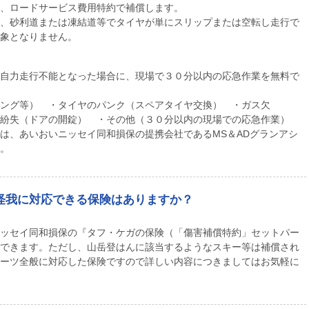
、ロードサービス費用特約で補償します。
、砂利道または凍結道等でタイヤが単にスリップまたは空転し走行で
象となりません。
自力走行不能となった場合に、現場で３０分以内の応急作業を無料で
ング等） ・タイヤのパンク（スペアタイヤ交換） ・ガス欠
紛失（ドアの開錠） ・その他（３０分以内の現場での応急作業）
は、あいおいニッセイ同和損保の提携会社であるMS＆ADグランアシ
。
怪我に対応できる保険はありますか？
ッセイ同和損保の『タフ・ケガの保険（「傷害補償特約」セットパー
できます。ただし、山岳登はんに該当するようなスキー等は補償され
ーツ全般に対応した保険ですので詳しい内容につきましてはお気軽に