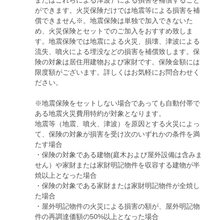
またはこれらによる津波）による損害を補償すること
ができます。火災保険だけでは地震等による損害を補
償できません※。地震保険は単独で加入できないた
め、火災保険とセットでのご加入をおすすめ致しま
す。地震保険では地震による火災、損壊、津波による
流失、噴火による埋没などの損害を補償致します。保
険の対象は居住用建物および家財です。保険金額には
限度額がございます。詳しくはお気軽にお問合わせく
ださい。
※地震保険をセットしない場合であっても自動付帯で
ある地震火災費用特約が対象となります。
地震等（地震、噴火、津波）を原因とする火災によっ
て、保険の対象が損害を受け次のいずれかの条件を満
たす場合
・保険の対象である建物(庭木および屋外設備は含みま
せん）や家財または家財明記物件を収容する建物が半
焼以上となった場合
・保険の対象である家財または家財明記物件が全焼し
た場合
・屋外明記物件の火災による損害の額が、屋外明記物
件の再調達価額の50%以上となった場合