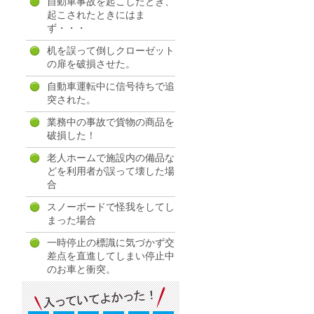
自動車事故を起こしたとき、
起こされたときにはま
ず・・・
机を誤って倒しクローゼット
の扉を破損させた。
自動車運転中に信号待ちで追
突された。
業務中の事故で貨物の商品を
破損した！
老人ホームで施設内の備品な
どを利用者が誤って壊した場
合
スノーボードで怪我をしてし
まった場合
一時停止の標識に気づかず交
差点を直進してしまい停止中
のお車と衝突。