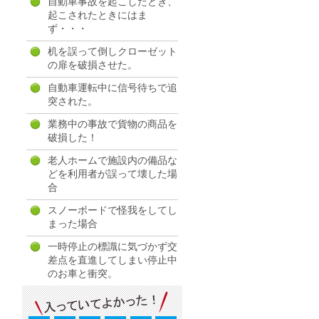
自動車事故を起こしたとき、
起こされたときにはま
ず・・・
机を誤って倒しクローゼット
の扉を破損させた。
自動車運転中に信号待ちで追
突された。
業務中の事故で貨物の商品を
破損した！
老人ホームで施設内の備品な
どを利用者が誤って壊した場
合
スノーボードで怪我をしてし
まった場合
一時停止の標識に気づかず交
差点を直進してしまい停止中
のお車と衝突。